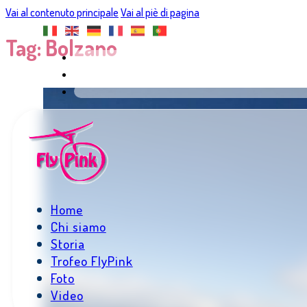
Vai al contenuto principale
Vai al piè di pagina
Tag:
Bolzano
Home
Chi siamo
Storia
Trofeo FlyPink
Foto
Video