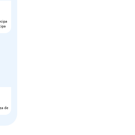
ecipa
cipa
nza de