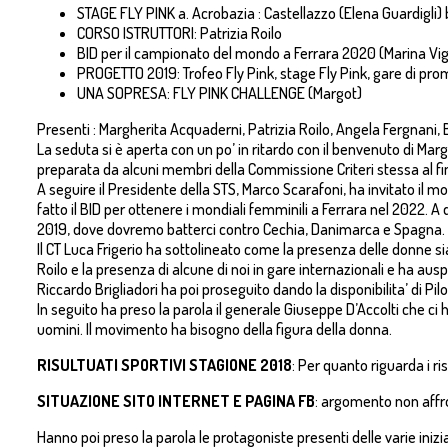
STAGE FLY PINK a. Acrobazia : Castellazzo (Elena Guardigli) b
CORSO ISTRUTTORI: Patrizia Roilo
BID per il campionato del mondo a Ferrara 2020 (Marina Vig
PROGETTO 2019: Trofeo Fly Pink, stage Fly Pink, gare di pr
UNA SOPRESA: FLY PINK CHALLENGE (Margot)
Presenti : Margherita Acquaderni, Patrizia Roilo, Angela Fergnani, B
La seduta si è aperta con un po’ in ritardo con il benvenuto di Marg
preparata da alcuni membri della Commissione Criteri stessa al fi
A seguire il Presidente della STS, Marco Scarafoni, ha invitato il m
fatto il BID per ottenere i mondiali femminili a Ferrara nel 2022. 
2019, dove dovremo batterci contro Cechia, Danimarca e Spagna.
Il CT Luca Frigerio ha sottolineato come la presenza delle donne si
Roilo e la presenza di alcune di noi in gare internazionali e ha 
Riccardo Brigliadori ha poi proseguito dando la disponibilita’ di 
In seguito ha preso la parola il generale Giuseppe D’Accolti che c
uomini. Il movimento ha bisogno della figura della donna.
RISULTUATI SPORTIVI STAGIONE 2018
: Per quanto riguarda i ri
SITUAZIONE SITO INTERNET E PAGINA FB
: argomento non affr
Hanno poi preso la parola le protagoniste presenti delle varie inizia