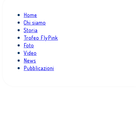
Home
Chi siamo
Storia
Trofeo FlyPink
Foto
Video
News
Pubblicazioni