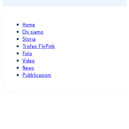
Home
Chi siamo
Storia
Trofeo FlyPink
Foto
Video
News
Pubblicazioni