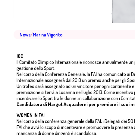
News
/
Marina Vigorito
IOC
Il Comitato Olimpico Internazionale riconosce annualmente un pr
gestione dello Sport.
Nel corso della Conferenza Generale, la FAI ha comunicato ai Del
Internazionale assegnerà dal 2013 un premio anche per gli Spor
Un trofeo sarà assegnato ad un vincitore per ogni continente e
premiazione si terrà a Losanna nel luglio 2013. Come incentivo pe
incentivare lo Sport tra le donne, in collaborazione con i Comitat
Candidatura di Margot Acquaderni per premiare il suo impe
WOMEN IN FAI
Nel corso della conferenza generale della FAI, i Delegati dei 
FAI che avrà lo scopo di incentivare e promuovere la presenza di d
mancanza di donne dirigenti è scandalosa.