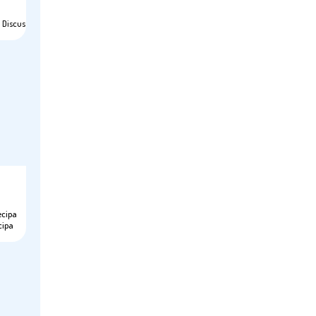
 Discus
ecipa
cipa