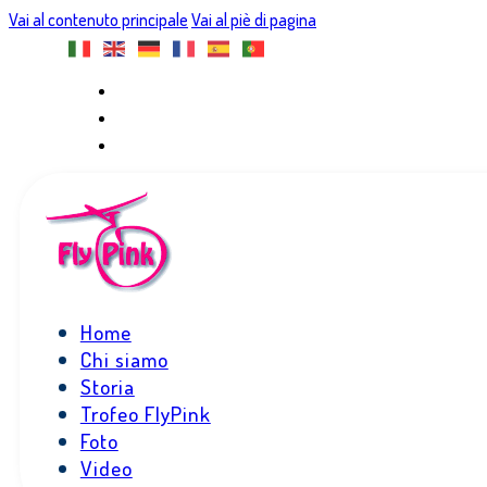
Vai al contenuto principale
Vai al piè di pagina
Home
Chi siamo
Storia
Trofeo FlyPink
Foto
Video