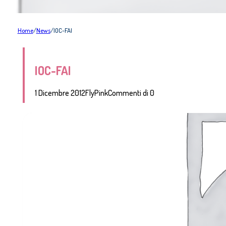
Home
/
News
/
IOC-FAI
IOC-FAI
1 Dicembre 2012
FlyPink
Commenti di 0