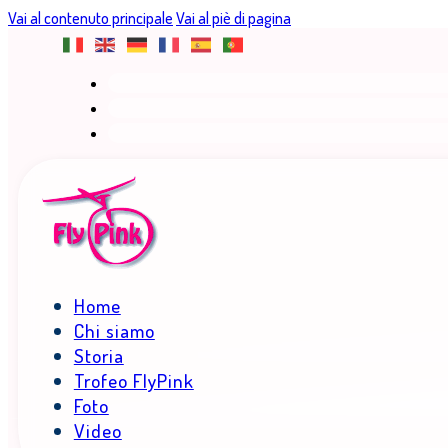
Vai al contenuto principale
Vai al piè di pagina
Home
Chi siamo
Storia
Trofeo FlyPink
Foto
Video