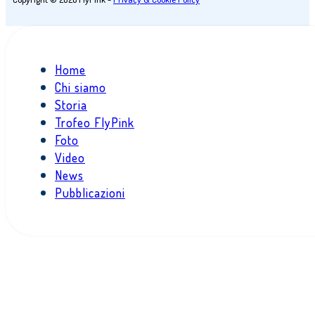
Home
Chi siamo
Storia
Trofeo FlyPink
Foto
Video
News
Pubblicazioni