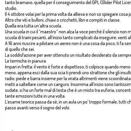
tanto bramavo, quella per il conseguimento del GPL (Glider Pilot License)
studio.
Il 4 ottobre volai per la prima volta da allieva e non so spiegare cosa p
Altro che viti e bulloni, chiavi o cricchetti, libri e compiti in classe.
Quella era tutta un’altra scuola.
Una scuola in cui il “maestro” non alza la voce perché il silenzio non
scuola di traini pesanti, all’inizio tanto complicati da inseguire; venti a
A 16 anni riuscire a pilotare un aereo non è una cosa da poco, ti fa se
di quello che sei.
La soddisfazione per aver ottenuto un risultato desiderato da sempr
Le termiche in pianura
Impari in fretta: il vento è forte e dispettoso, ti colpisce quando meno t
meno, appena esci dalla sua scia ti prendi uno strattone che gli insult
radio; piede e barra insieme per la virata altrimenti viene scoordinata;
metti a saltellare come un canguro. Insomma all’inizio sono tantissim
sudate, si ha un forte mal di testa che è un misto tra euforia, conce
tante emozioni tutte in una volta.
L’esame teorico passa da sé, in un aula un po’ troppo formale, tutti c
passo avanti verso il sogno del volo.