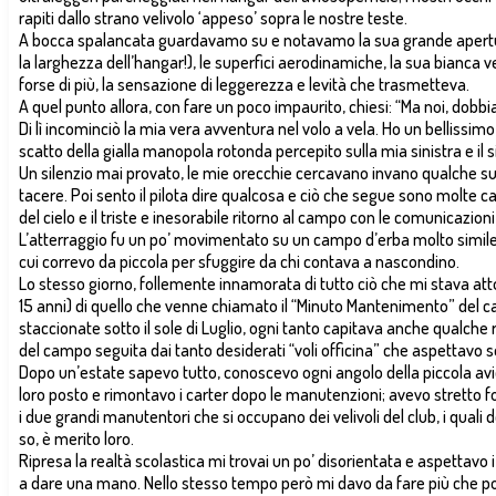
rapiti dallo strano velivolo ‘appeso’ sopra le nostre teste.
A bocca spalancata guardavamo su e notavamo la sua grande apertu
la larghezza dell’hangar!), le superfici aerodinamiche, la sua bianca 
forse di più, la sensazione di leggerezza e levità che trasmetteva.
A quel punto allora, con fare un poco impaurito, chiesi: “Ma noi, dobb
Di lì incominciò la mia vera avventura nel volo a vela. Ho un bellissi
scatto della gialla manopola rotonda percepito sulla mia sinistra e il si
Un silenzio mai provato, le mie orecchie cercavano invano qualche suo
tacere. Poi sento il pilota dire qualcosa e ciò che segue sono molte ca
del cielo e il triste e inesorabile ritorno al campo con le comunicazioni
L’atterraggio fu un po’ movimentato su un campo d’erba molto simile
cui correvo da piccola per sfuggire da chi contava a nascondino.
Lo stesso giorno, follemente innamorata di tutto ciò che mi stava attor
15 anni) di quello che venne chiamato il “Minuto Mantenimento” del c
staccionate sotto il sole di Luglio, ogni tanto capitava anche qualche
del campo seguita dai tanto desiderati “voli officina” che aspettavo
Dopo un’estate sapevo tutto, conoscevo ogni angolo della piccola avios
loro posto e rimontavo i carter dopo le manutenzioni; avevo stretto f
i due grandi manutentori che si occupano dei velivoli del club, i quali 
so, è merito loro.
Ripresa la realtà scolastica mi trovai un po’ disorientata e aspettavo
a dare una mano. Nello stesso tempo però mi davo da fare più che pot