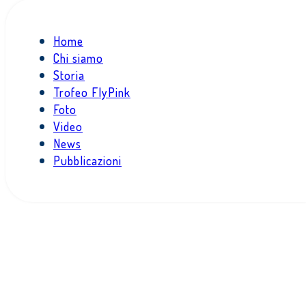
Home
Chi siamo
Storia
Trofeo FlyPink
Foto
Video
News
Pubblicazioni