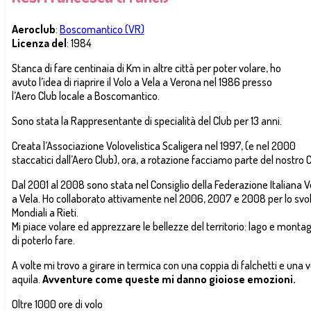
Aeroclub
:
Boscomantico (VR)
Licenza del
: 1984
Stanca di fare centinaia di Km in altre città per poter volare, ho
avuto l’idea di riaprire il Volo a Vela a Verona nel 1986 presso
l’Aero Club locale a Boscomantico.
Sono stata la Rappresentante di specialità del Club per 13 anni.
Creata l’Associazione Volovelistica Scaligera nel 1997, (e nel 2000
staccatici dall’Aero Club), ora, a rotazione facciamo parte del nostro C
Dal 2001 al 2008 sono stata nel Consiglio della Federazione Italiana V
a Vela. Ho collaborato attivamente nel 2006, 2007 e 2008 per lo svo
Mondiali a Rieti.
Mi piace volare ed apprezzare le bellezze del territorio: lago e monta
di poterlo fare.
A volte mi trovo a girare in termica con una coppia di falchetti e una 
aquila.
Avventure come queste mi danno gioiose emozioni.
Oltre 1000 ore di volo