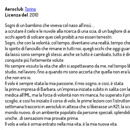
Aeroclub
:
Torino
Licenza del
: 2010
Sogni di un bambino che viveva col naso all’insù….
a scrutare il cielo e le nuvole alla ricerca di una scia, di un bagliore di a
occhi aperti di solcare quei cieli proibiti a noi esseri terrestri.
Sogni, che con la volontà, col tempo, diventano una realtà, tempo ch
lo spirito di fanciullo che rimane in tutti noi, quegli occhi che oggi g
da lassù sono sempre gli stessi, anche se tutto è cambiato, tutto è d
conquiste più fortemente volute.
Ho sempre vissuto la vita che altri si aspettavano da me, nel tempo li
studio, nel lavoro, fino a quando mi sono accorta che quella non era la
che non ero io.
Il volo è sempre stata la mia passione, il mio sogno, e così, è stata
la prima impresa di Barbara, un’impresa iniziata subito in salita con la
medica all’IML, ma la forza di volontà non mi manca, ho superato il p
scoglio, e così ho iniziato il corso di volo, le prime lezioni con l’istruttore
settimana trascorsi in aeroclub in attesa che si liberasse un K21, la sc
mondo nuovo, di un ambiente popolato da persone speciali, splendid
uniche…di sensazioni mai provate prima.
Il volo a vela è ormai entrato nella mia vita, è la mia nuova vita.