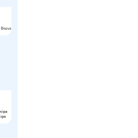
 Discus
ecipa
cipa