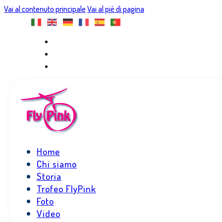
Vai al contenuto principale
Vai al piè di pagina
Home
Chi siamo
Storia
Trofeo FlyPink
Foto
Video